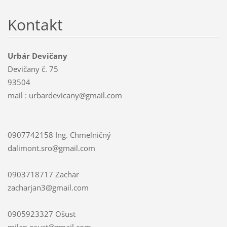
Kontakt
Urbár Devičany
Devičany č. 75
93504
mail : urbardevicany@gmail.com
0907742158 Ing. Chmelničný
dalimont.sro@gmail.com
0903718717 Zachar
zacharjan3@gmail.com
0905923327 Ošust
milan.osust@gmail.com