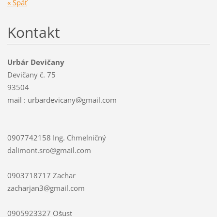
« Späť
Kontakt
Urbár Devičany
Devičany č. 75
93504
mail : urbardevicany@gmail.com
0907742158 Ing. Chmelničný
dalimont.sro@gmail.com
0903718717 Zachar
zacharjan3@gmail.com
0905923327 Ošust