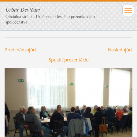
Urbár Devičany
Oficiálna stránka Urbárskeho lesného pozemkového
spoločenstva
Predchádzajúci
Nasledujúci
Spustiť prezentáciu