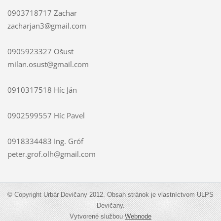
0903718717 Zachar
zacharjan3@gmail.com
0905923327 Ošust
milan.osust@gmail.com
0910317518 Híc Ján
0902599557 Híc Pavel
0918334483 Ing. Gróf
peter.grof.olh@gmail.com
© Copyright Urbár Devičany 2012. Obsah stránok je vlastníctvom ULPS
Devičany.
Vytvorené službou
Webnode