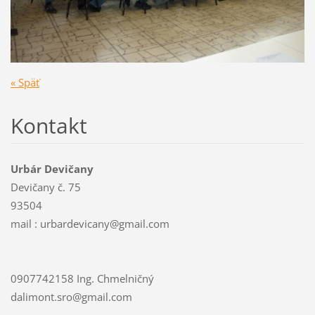
« Späť
Kontakt
Urbár Devičany
Devičany č. 75
93504
mail : urbardevicany@gmail.com
0907742158 Ing. Chmelničný
dalimont.sro@gmail.com