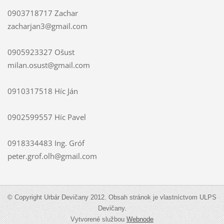
0903718717 Zachar
zacharjan3@gmail.com
0905923327 Ošust
milan.osust@gmail.com
0910317518 Híc Ján
0902599557 Híc Pavel
0918334483 Ing. Gróf
peter.grof.olh@gmail.com
© Copyright Urbár Devičany 2012. Obsah stránok je vlastníctvom ULPS
Devičany.
Vytvorené službou
Webnode