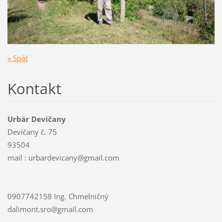
« Späť
Kontakt
Urbár Devičany
Devičany č. 75
93504
mail : urbardevicany@gmail.com
0907742158 Ing. Chmelničný
dalimont.sro@gmail.com