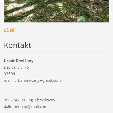
« Späť
Kontakt
Urbár Devičany
Devičany č. 75
93504
mail : urbardevicany@gmail.com
0907742158 Ing. Chmelničný
dalimont.sro@gmail.com