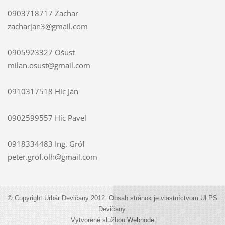
0903718717 Zachar
zacharjan3@gmail.com
0905923327 Ošust
milan.osust@gmail.com
0910317518 Híc Ján
0902599557 Híc Pavel
0918334483 Ing. Gróf
peter.grof.olh@gmail.com
© Copyright Urbár Devičany 2012. Obsah stránok je vlastníctvom ULPS
Devičany.
Vytvorené službou
Webnode